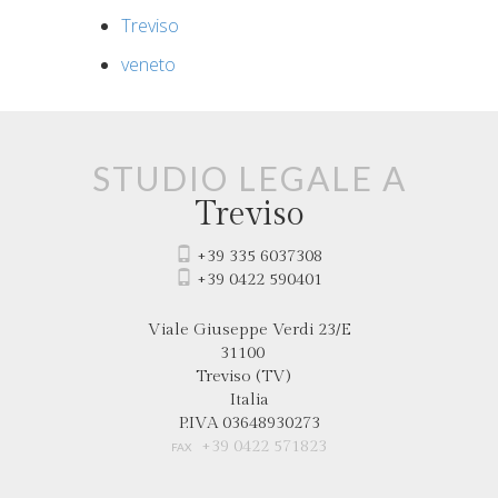
Treviso
veneto
Studio legale a
Treviso
+39 335 6037308
+39 0422 590401
Viale Giuseppe Verdi
23/E
31100
Treviso
(TV)
Italia
P.IVA 03648930273
+39 0422 571823
FAX