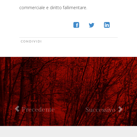
commerciale e diritto fallimentare.
❾
❿
➂
CONDIVIDI
Precedente
Successivo