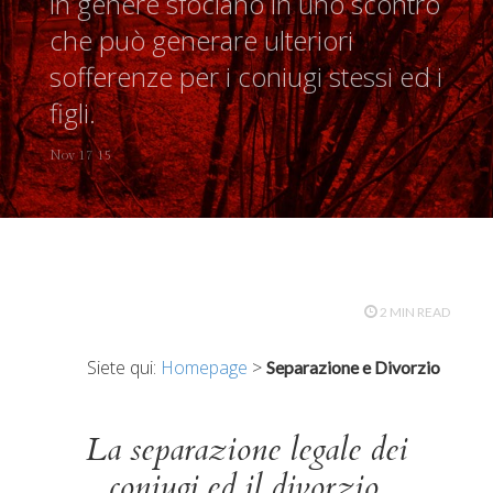
in genere sfociano in uno scontro
che può generare ulteriori
sofferenze per i coniugi stessi ed i
figli.
Nov 17 15
2 MIN READ
Siete qui:
Homepage
>
Separazione e Divorzio
La separazione legale dei
coniugi ed il divorzio.