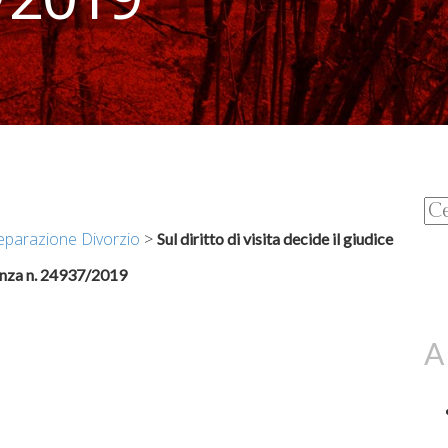
Ri
per
eparazione Divorzio
>
Sul diritto di visita decide il giudice
anza n. 24937/2019
A