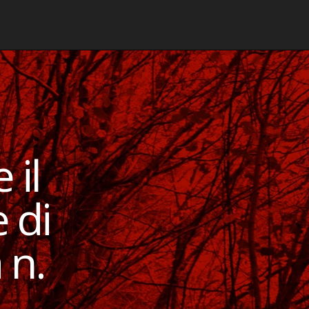
 il
 di
 n.