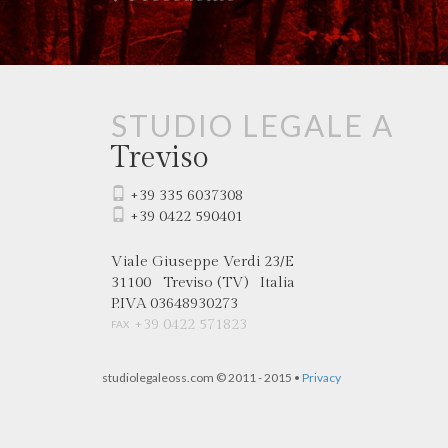
Studio legale a
Treviso
+39 335 6037308
+39 0422 590401
Viale Giuseppe Verdi
23/E
31100
Treviso
(TV)
Italia
P.IVA 03648930273
+39 0422 571823
FAX
studiolegaleoss.com © 2011 - 2015 •
Privacy