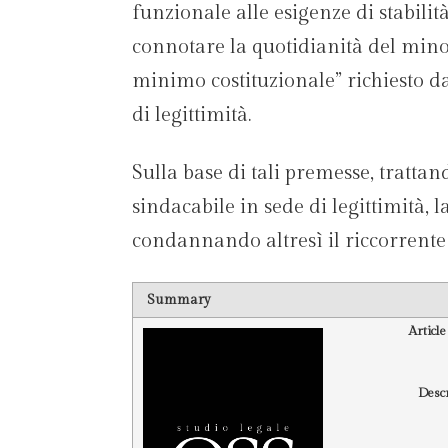
funzionale alle esigenze di stabili
connotare la quotidianità del mino
minimo costituzionale” richiesto d
di legittimità.
Sulla base di tali premesse, tratta
sindacabile in sede di legittimità, l
condannando altresì il riccorrente a
Summary
Articl
Desc