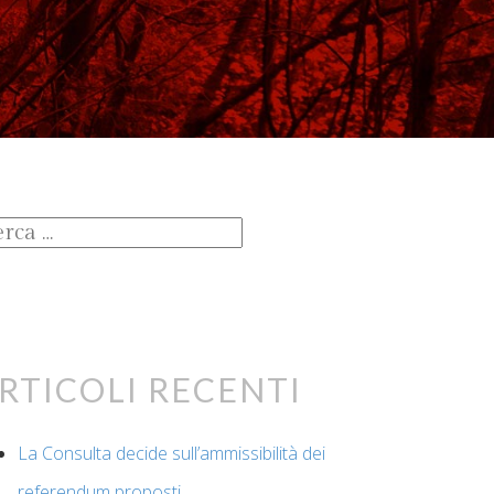
cerca
:
rticoli recenti
La Consulta decide sull’ammissibilità dei
referendum proposti