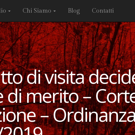
dio
Chi Siamo
Blog
Contatti
tto di visita decide
 di merito – Corte
ione – Ordinanza
/2019