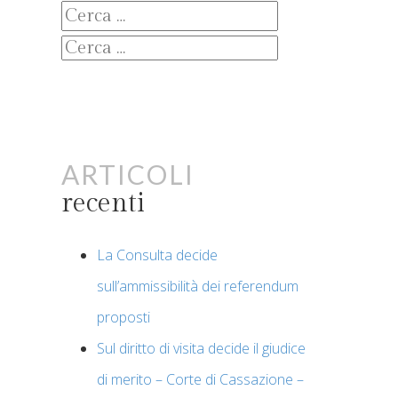
Ricerca
per:
Ricerca
per:
Articoli
recenti
La Consulta decide
sull’ammissibilità dei referendum
proposti
Sul diritto di visita decide il giudice
di merito – Corte di Cassazione –