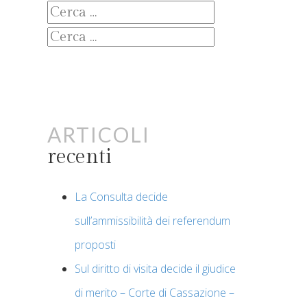
Ricerca
per:
Ricerca
per:
Articoli
recenti
La Consulta decide
sull’ammissibilità dei referendum
proposti
Sul diritto di visita decide il giudice
di merito – Corte di Cassazione –