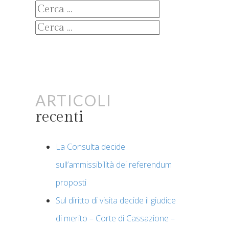
Ricerca
per:
Ricerca
per:
Articoli
recenti
La Consulta decide
sull’ammissibilità dei referendum
proposti
Sul diritto di visita decide il giudice
di merito – Corte di Cassazione –