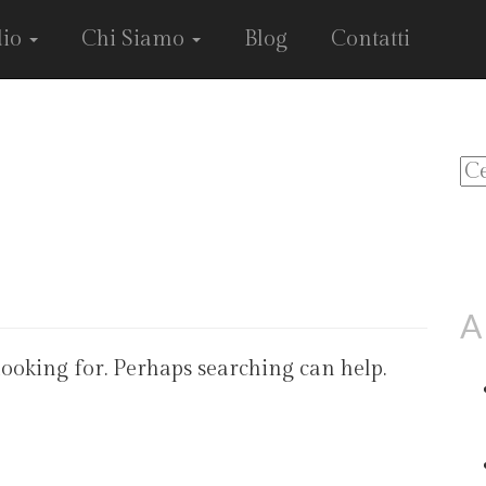
dio
Chi Siamo
Blog
Contatti
Ri
per
A
looking for. Perhaps searching can help.