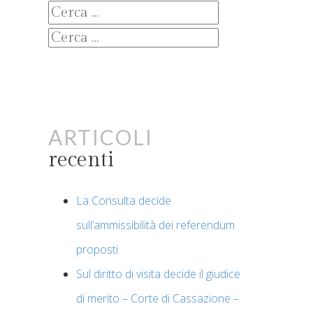
Ricerca
per:
Ricerca
per:
Articoli
recenti
La Consulta decide
sull’ammissibilità dei referendum
proposti
Sul diritto di visita decide il giudice
di merito – Corte di Cassazione –