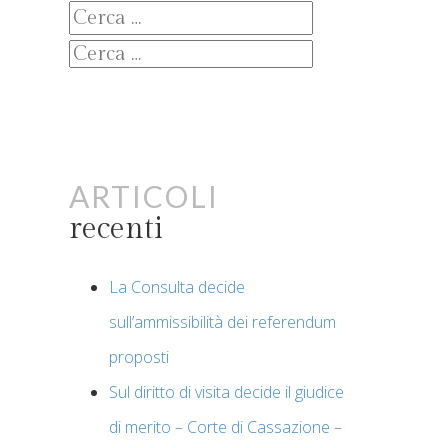
Ricerca
per:
Ricerca
per:
Articoli
recenti
La Consulta decide
sull’ammissibilità dei referendum
proposti
Sul diritto di visita decide il giudice
di merito – Corte di Cassazione –