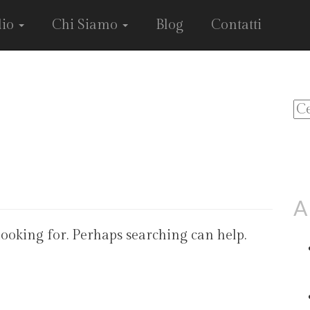
dio
Chi Siamo
Blog
Contatti
Ri
per
A
looking for. Perhaps searching can help.