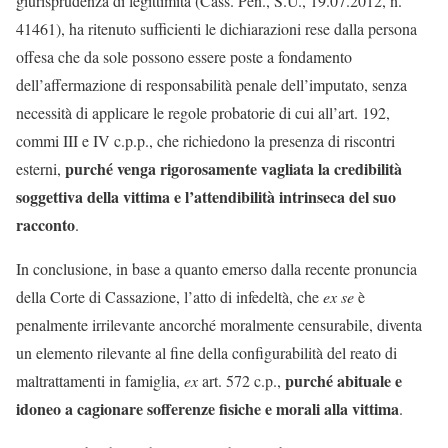
giurisprudenza di legittimità (Cass. Pen., S.U., 19.07.2012, n.
41461), ha ritenuto sufficienti le dichiarazioni rese dalla persona
offesa che da sole possono essere poste a fondamento
dell’affermazione di responsabilità penale dell’imputato, senza
necessità di applicare le regole probatorie di cui all’art. 192,
commi III e IV c.p.p., che richiedono la presenza di riscontri
purché venga rigorosamente vagliata la credibilità
esterni,
soggettiva della vittima e l’attendibilità intrinseca del suo
racconto
.
In conclusione, in base a quanto emerso dalla recente pronuncia
della Corte di Cassazione, l’atto di infedeltà, che
ex se
è
penalmente irrilevante ancorché moralmente censurabile, diventa
un elemento rilevante al fine della configurabilità del reato di
purché abituale e
maltrattamenti in famiglia,
ex
art. 572 c.p.,
idoneo a cagionare sofferenze fisiche e morali alla vittima
.