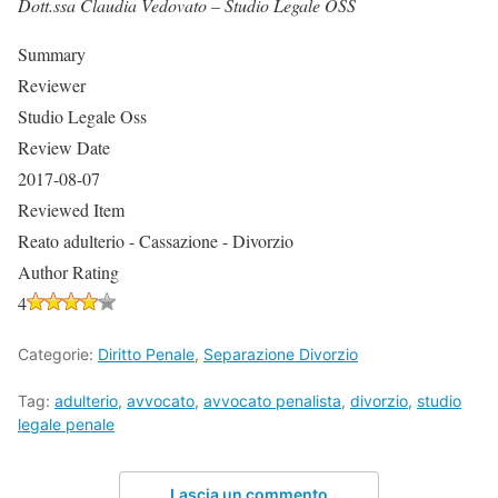
Dott.ssa Claudia Vedovato – Studio Legale OSS
Summary
Reviewer
Studio Legale Oss
Review Date
2017-08-07
Reviewed Item
Reato adulterio - Cassazione - Divorzio
Author Rating
4
Categorie:
Diritto Penale
,
Separazione Divorzio
Tag:
adulterio
,
avvocato
,
avvocato penalista
,
divorzio
,
studio
legale penale
Lascia un commento